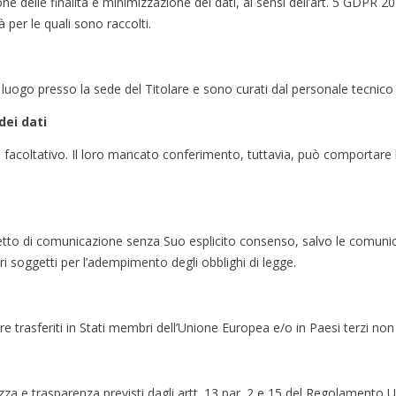
ione delle finalità e minimizzazione dei dati, ai sensi dell’art. 5 GDPR 
 per le quali sono raccolti.
 luogo presso la sede del Titolare e sono curati dal personale tecnico
dei dati
 è facoltativo. Il loro mancato conferimento, tuttavia, può comportare 
getto di comunicazione senza Suo esplicito consenso, salvo le comun
tri soggetti per l’adempimento degli obblighi di legge.
sere trasferiti in Stati membri dell’Unione Europea e/o in Paesi terzi n
ezza e trasparenza previsti dagli artt. 13 par. 2 e 15 del Regolamento 