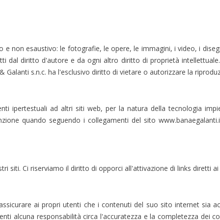
o e non esaustivo: le fotografie, le opere, le immagini, i video, i diseg
dal diritto d'autore e da ogni altro diritto di proprietà intellettuale. 
lanti s.n.c. ha l'esclusivo diritto di vietare o autorizzare la riproduz
ti ipertestuali ad altri siti web, per la natura della tecnologia imp
zione quando seguendo i collegamenti del sito www.banaegalanti.it
ri siti. Ci riserviamo il diritto di opporci all'attivazione di links diretti a
ssicurare ai propri utenti che i contenuti del suo sito internet si
nti alcuna responsabilità circa l'accuratezza e la completezza dei con