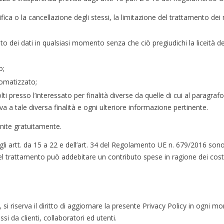
ettifica o la cancellazione degli stessi, la limitazione del trattamento 
ento dei dati in qualsiasi momento senza che ciò pregiudichi la liceità
o;
tomatizzato;
ccolti presso l’interessato per finalità diverse da quelle di cui al paragr
va a tale diversa finalità e ogni ulteriore informazione pertinente.
nite gratuitamente.
li artt. da 15 a 22 e dell’art. 34 del Regolamento UE n. 679/2016 sono g
l trattamento può addebitare un contributo spese in ragione dei costi 
o, si riserva il diritto di aggiornare la presente Privacy Policy in ogni
 da clienti, collaboratori ed utenti.