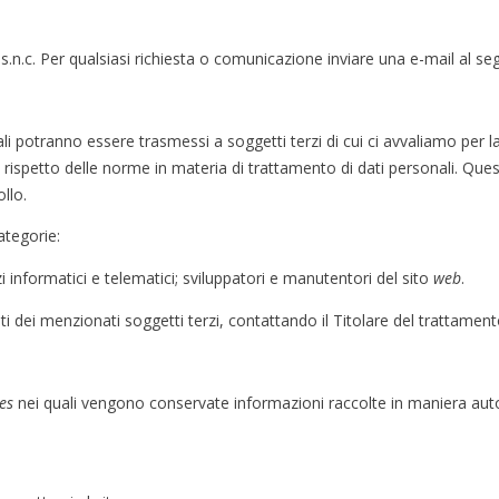
.n.c. Per qualsiasi richiesta o comunicazione inviare una e-mail al se
li potranno essere trasmessi a soggetti terzi di cui ci avvaliamo per l
spetto delle norme in materia di trattamento di dati personali. Questi
llo.
ategorie:
izi informatici e telematici; sviluppatori e manutentori del sito
web
.
ti dei menzionati soggetti terzi, contattando il Titolare del trattament
les
nei quali vengono conservate informazioni raccolte in maniera autom