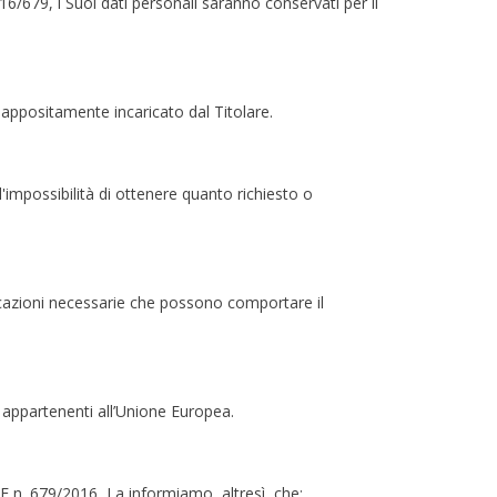
2016/679, i Suoi dati personali saranno conservati per il
 appositamente incaricato dal Titolare.
l'impossibilità di ottenere quanto richiesto o
icazioni necessarie che possono comportare il
on appartenenti all’Unione Europea.
UE n. 679/2016, La informiamo, altresì, che: