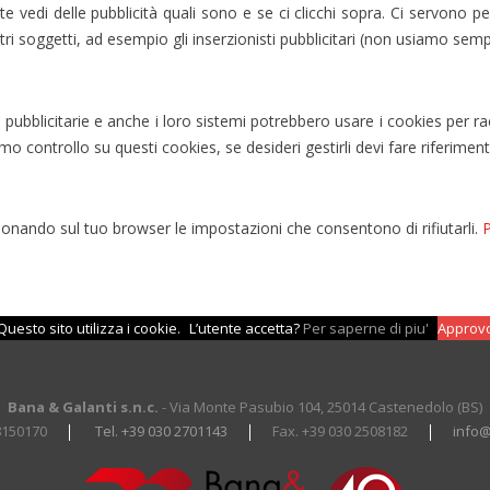
e vedi delle pubblicità quali sono e se ci clicchi sopra. Ci servono pe
 soggetti, ad esempio gli inserzionisti pubblicitari (non usiamo sempre
blicitarie e anche i loro sistemi potrebbero usare i cookies per racco
amo controllo su questi cookies, se desideri gestirli devi fare riferimento
ionando sul tuo browser le impostazioni che consentono di rifiutarli.
P
Questo sito utilizza i cookie.
L’utente accetta?
Per saperne di piu'
Approv
Bana & Galanti s.n.c.
- Via Monte Pasubio 104, 25014 Castenedolo (BS)
8150170
Tel. +39 030 2701143
Fax. +39 030 2508182
info@