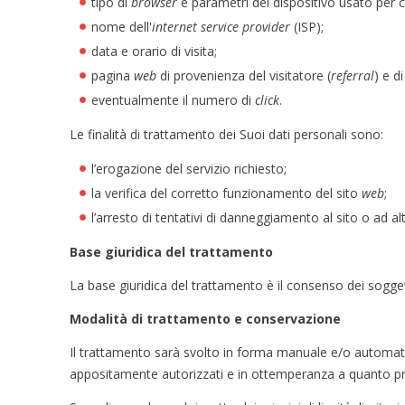
tipo di
browser
e parametri del dispositivo usato per co
nome dell'
internet service provider
(ISP);
data e orario di visita;
pagina
web
di provenienza del visitatore (
referral
) e di
eventualmente il numero di
click
.
Le finalità di trattamento dei Suoi dati personali sono:
l’erogazione del servizio richiesto;
la verifica del corretto funzionamento del sito
web
;
l’arresto di tentativi di danneggiamento al sito o ad al
Base giuridica del trattamento
La base giuridica del trattamento è il consenso dei soggett
Modalità di trattamento e conservazione
Il trattamento sarà svolto in forma manuale e/o automatiz
appositamente autorizzati e in ottemperanza a quanto pr