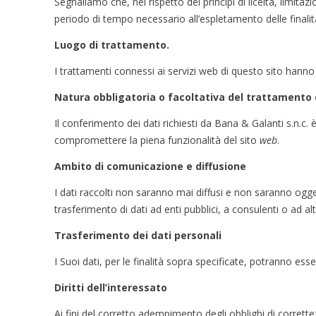
Segnaliamo che, nel rispetto dei principi di liceità, limitaz
periodo di tempo necessario all’espletamento delle finalità
Luogo di trattamento.
I trattamenti connessi ai servizi web di questo sito hanno
Natura obbligatoria o facoltativa del trattamento 
Il conferimento dei dati richiesti da Bana & Galanti s.n.c.
compromettere la piena funzionalità del sito
web
.
Ambito di comunicazione e diffusione
I dati raccolti non saranno mai diffusi e non saranno og
trasferimento di dati ad enti pubblici, a consulenti o ad al
Trasferimento dei dati personali
I Suoi dati, per le finalità sopra specificate, potranno es
Diritti dell’interessato
Ai fini del corretto adempimento degli obblighi di corrett